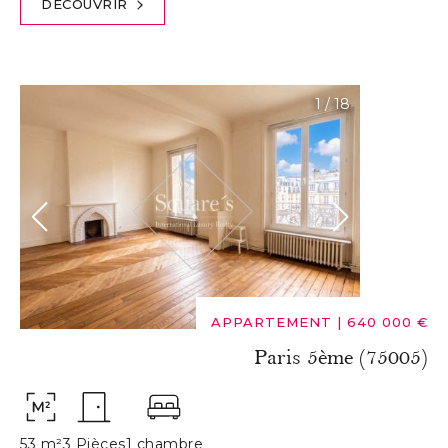
DÉCOUVRIR
1
/
18
APPARTEMENT
|
640 000 €
Paris 5ème (75005)
53 m²
3 Pièces
1 chambre