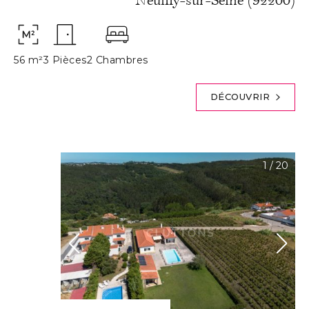
Neuilly-sur-Seine (92200)
56 m²
3 Pièces
2 Chambres
DÉCOUVRIR
1
/
20