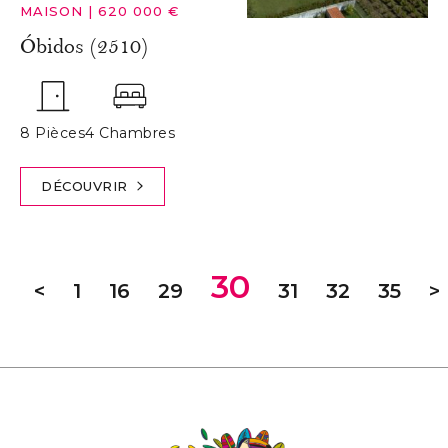
MAISON
|
620 000 €
Óbidos (2510)
8 Pièces
4 Chambres
DÉCOUVRIR
30
<
1
16
29
31
32
35
>