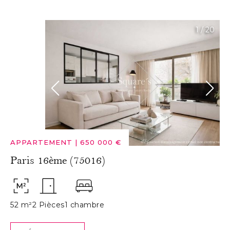
1
/
20
APPARTEMENT
|
650 000 €
Paris 16ème (75016)
52 m²
2 Pièces
1 chambre