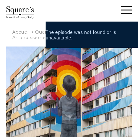
Panneau de gestion des cookies
Accueil
>
Quartiers
>
Le 13ème
Arrondissement