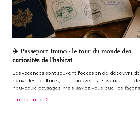
✈️ Passeport Immo : le tour du monde des
curiosités de l'habitat
Les vacances sont souvent l'occasion de découvrir de
nouvelles cultures, de nouvelles saveurs et de
nouveaux paysages. Mais saviez-vous que les façons
d'habiter peuvent être tout aussi dépaysantes ? De
Lire la suite
Séoul à Buenos Aires, en passant par Kyoto ou
Londres, certaines…