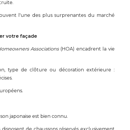
ruite.
t souvent l'une des plus surprenantes du marché
ter votre façade
omeowners Associations
(HOA) encadrent la vie
n, type de clôture ou décoration extérieure :
cises.
Européens.
son japonaise est bien connu.
les disposent de chaussons réservés exclusivement