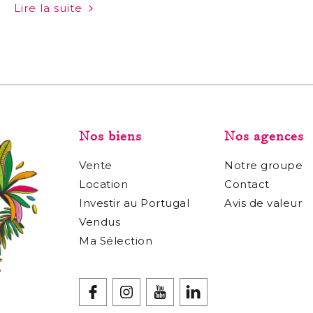
Lire la suite
véritable silence, sans moment réellement à nous. Et
pourtant, une…
Nos biens
Nos agences
Vente
Notre groupe
Location
Contact
Investir au Portugal
Avis de valeur
Vendus
Ma Sélection