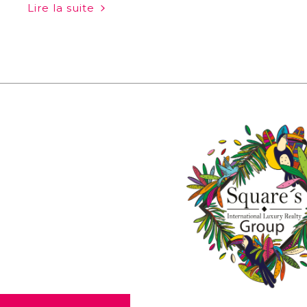
Lire la suite
Séoul à Buenos Aires, en passant par Kyoto ou
Londres, certaines…