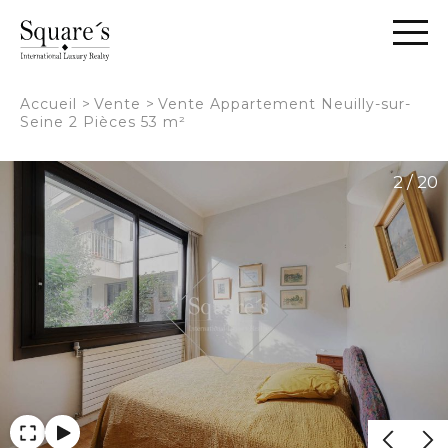
Panneau de gestion des cookies
Accueil
>
Vente
>
Vente Appartement Neuilly-sur-
Seine 2 Pièces 53 m²
2 / 20