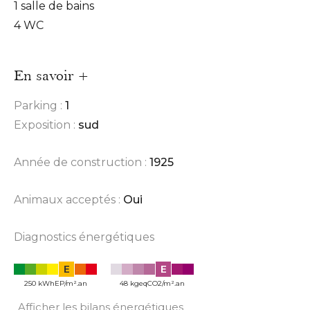
1 salle de bains
4 WC
En savoir +
Parking :
1
Exposition :
sud
Année de construction :
1925
Animaux acceptés :
Oui
Diagnostics énergétiques
E
E
250 kWhEP/m².an
48 kgeqCO2/m².an
Afficher les bilans énergétiques