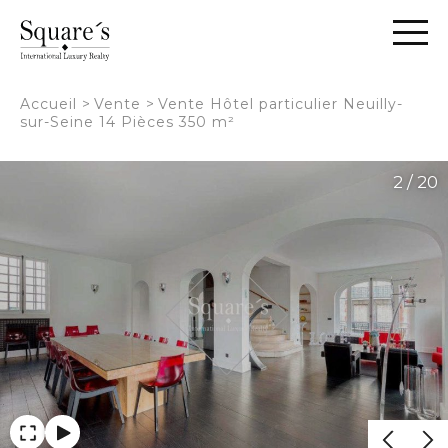
Panneau de gestion des cookies
Accueil
>
Vente
>
Vente Hôtel particulier Neuilly-
sur-Seine 14 Pièces 350 m²
2 / 20