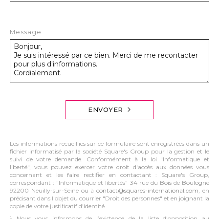
Message
ENVOYER
Les informations recueillies sur ce formulaire sont enregistrées dans un
fichier informatisé par la société Square's Group pour la gestion et le
suivi de votre demande. Conformément à la loi "Informatique et
liberté", vous pouvez exercer votre droit d'accès aux données vous
concernant et les faire rectifier en contactant : Square's Group,
correspondant : "Informatique et libertés" 34 rue du Bois de Boulogne
92200 Neuilly-sur-Seine ou à
contact@squares-international.com
, en
précisant dans l'objet du courrier "Droit des personnes" et en joignant la
copie de votre justificatif d'identité.
¹ Nous vous informons de l’existence de la liste d'opposition au