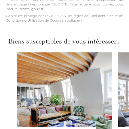
démarchage téléphonique "BLOCTEL" sur laquelle vous pouvez vous
inscrire (
bloctel.gouv.fr
).
Ce site est protégé par reCAPTCHA, les règles de
Confidentialité
et
les
Conditions d'Utilisation
de Google s'appliquent.
Biens susceptibles de vous intéresser...