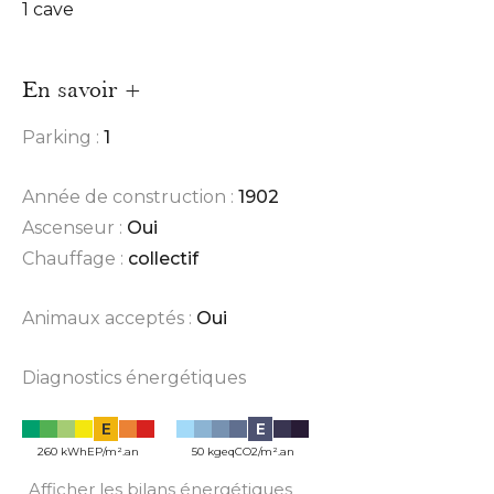
1 cave
En savoir +
Parking :
1
Année de construction :
1902
Ascenseur :
Oui
Chauffage :
collectif
Animaux acceptés :
Oui
Diagnostics énergétiques
E
E
260 kWhEP/m².an
50 kgeqCO2/m².an
Afficher les bilans énergétiques