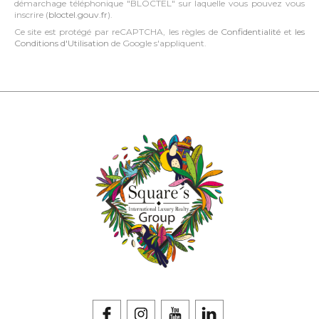
démarchage téléphonique "BLOCTEL" sur laquelle vous pouvez vous
inscrire (
bloctel.gouv.fr
).
Ce site est protégé par reCAPTCHA, les règles de
Confidentialité
et
les
Conditions d'Utilisation
de Google s'appliquent.