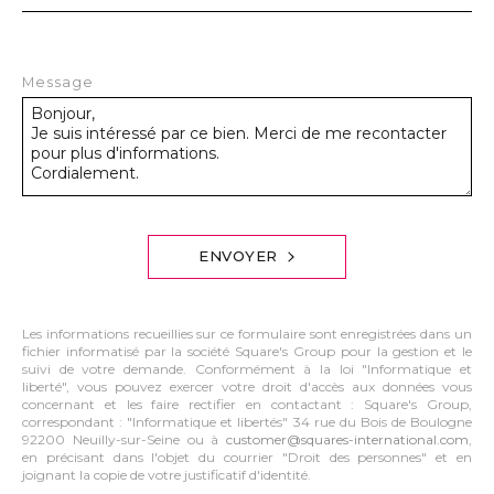
Message
ENVOYER
Les informations recueillies sur ce formulaire sont enregistrées dans un
fichier informatisé par la société Square's Group pour la gestion et le
suivi de votre demande. Conformément à la loi "Informatique et
liberté", vous pouvez exercer votre droit d'accès aux données vous
concernant et les faire rectifier en contactant : Square's Group,
correspondant : "Informatique et libertés" 34 rue du Bois de Boulogne
92200 Neuilly-sur-Seine ou à
customer@squares-international.com
,
en précisant dans l'objet du courrier "Droit des personnes" et en
joignant la copie de votre justificatif d'identité.