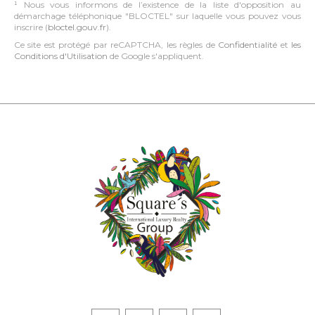
¹ Nous vous informons de l’existence de la liste d'opposition au
démarchage téléphonique "BLOCTEL" sur laquelle vous pouvez vous
inscrire (
bloctel.gouv.fr
).
Ce site est protégé par reCAPTCHA, les règles de
Confidentialité
et
les
Conditions d'Utilisation
de Google s'appliquent.