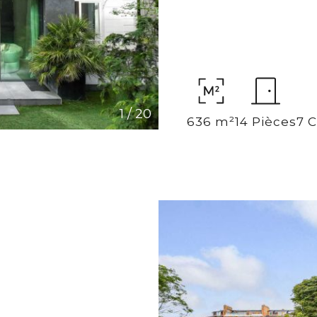
1
/
20
636 m²
14 Pièces
7 