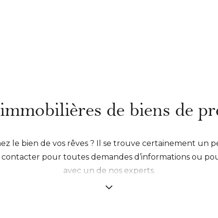
mmobilières de biens de pr
z le bien de vos rêves ? Il se trouve certainement un 
s contacter pour toutes demandes d’informations ou pour 
avec un de nos experts.
int d’honneur à instaurer une relation de confiance ave
offrir un accompagnement sur-mesure de A à Z.