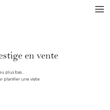
estige en vente
peu plus bas…
planifier une visite
c vous afin de vous