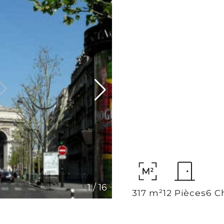
1
/
16
317 m²
12 Pièces
6 C