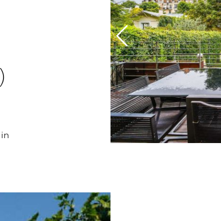
)
ain