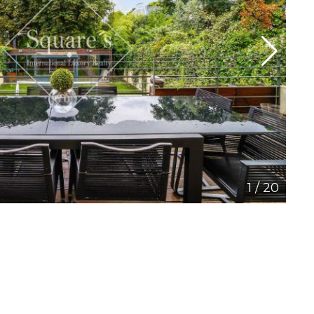
1
/
20