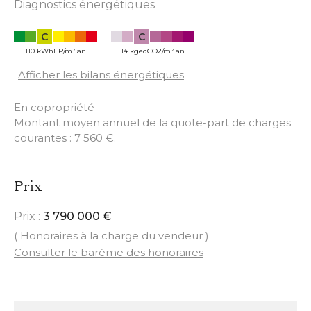
Diagnostics énergétiques
C
C
110 kWhEP/m².an
14 kgeqCO2/m².an
Afficher les bilans énergétiques
En copropriété
Montant moyen annuel de la quote-part de charges
courantes : 7 560 €.
Prix
Prix :
3 790 000 €
( Honoraires à la charge du vendeur )
Consulter le barème des honoraires