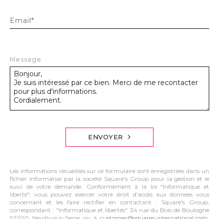
Email*
Message
ENVOYER
Les informations recueillies sur ce formulaire sont enregistrées dans un
fichier informatisé par la société Square's Group pour la gestion et le
suivi de votre demande. Conformément à la loi "Informatique et
liberté", vous pouvez exercer votre droit d'accès aux données vous
concernant et les faire rectifier en contactant : Square's Group,
correspondant : "Informatique et libertés" 34 rue du Bois de Boulogne
92200 Neuilly-sur-Seine ou à
customer@squares-international.com
,