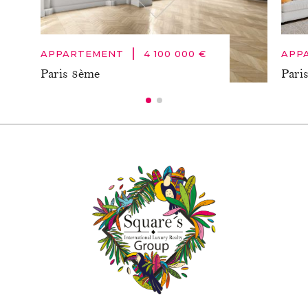
|
APPARTEMENT
4 100 000 €
APP
Paris 8ème
Pari