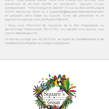
concernant et les faire rectifier en contactant : Square's Group,
correspondant : "Informatique et libertés" 34 rue du Bois de Boulogne
92200 Neuilly-sur-Seine ou à
customer@squares-international.com
,
en précisant dans l'objet du courrier "Droit des personnes" et en
joignant la copie de votre justificatif d'identité.
¹ Nous vous informons de l’existence de la liste d'opposition au
démarchage téléphonique "BLOCTEL" sur laquelle vous pouvez vous
inscrire (
bloctel.gouv.fr
).
Ce site est protégé par reCAPTCHA, les règles de
Confidentialité
et
les
Conditions d'Utilisation
de Google s'appliquent.