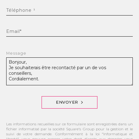
Téléphone ¹
Email*
Message
ENVOYER
Les informations recueillies sur ce formulaire sont enregistrées dans un
fichier informatisé par la société Square's Group pour la gestion et le
suivi de votre demande. Conformément à la loi "Informatique et
liberté", vous pouvez exercer votre droit d'accès aux données vous